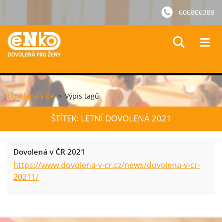
606806388
Dovolená v ČR
>
Výpis tagů
ŠTÍTEK: LETNÍ DOVOLENÁ 2021
Dovolená v ČR 2021
https://www.dovolena-v-cr.cz/news/dovolena-v-cr-
20211/