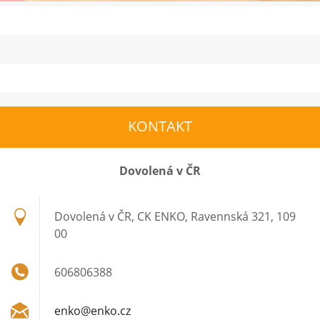
KONTAKT
Dovolená v ČR
Dovolená v ČR, CK ENKO, Ravennská 321, 109
00
606806388
enko@enk
o.cz